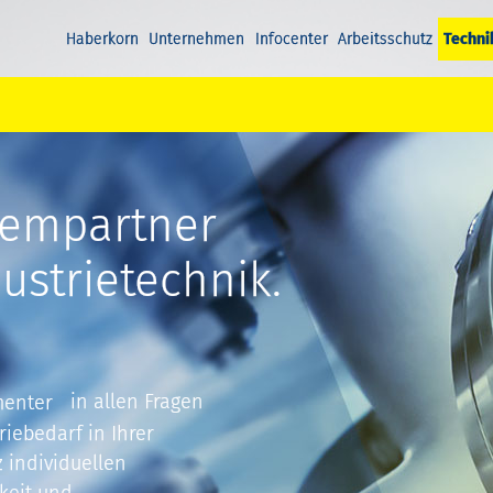
Haberkorn
Unternehmen
Infocenter
Arbeitsschutz
Techni
tempartner
ustrietechnik.
menter
in allen Fragen
iebedarf in Ihrer
 individuellen
keit und