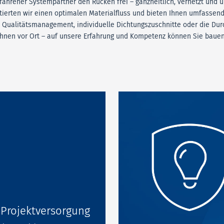
rfahrener Systempartner den Rücken frei – ganzheitlich, vernetzt und u
ntierten wir einen optimalen Materialfluss und bieten Ihnen umfassen
b Qualitätsmanagement, individuelle Dichtungszuschnitte oder die Du
Ihnen vor Ort – auf unsere Erfahrung und Kompetenz können Sie bauen
Projektversorgung