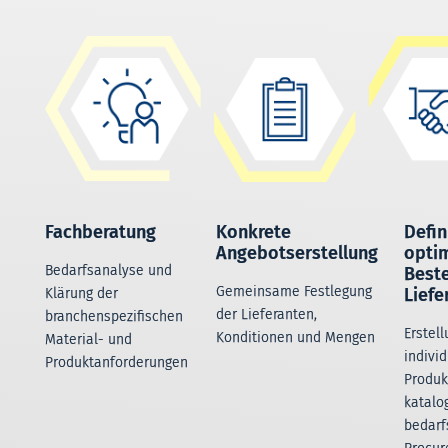
Fachberatung
Konkrete
Defin
Angebotserstellung
opti
Bedarfsanalyse und
Beste
Gemeinsame Festlegung
Liefe
Klärung der
der Lieferanten,
branchenspezifischen
Erstell
Konditionen und Mengen
Material- und
individ
Produktanforderungen
Produk
katalo
bedarf