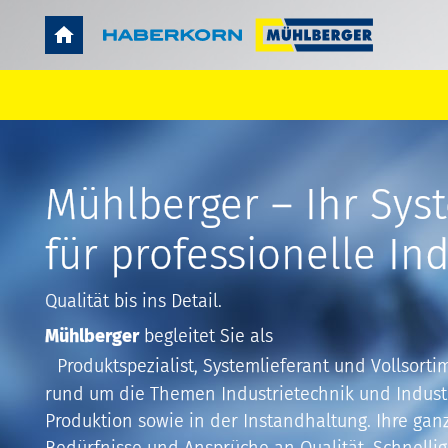
Mühlberger – Ihr Sys
für professionelle Ind
Qualität bis ins Detail.
Mühlberger
begleitet Sie als
Produktspezialist, Systemlieferant und Vollsorti
rund um die Themen Industrietechnik und Industr
Produktion sowie in der Instandhaltung. Ihre ganz
Bedürfnisse und Ansprüche an Qualität, Schnellig