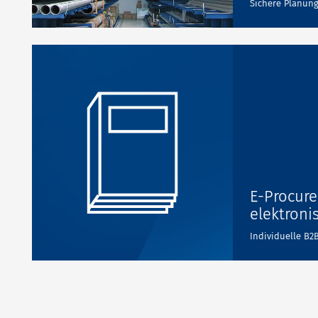
Sichere Planun
E-Procur
elektroni
Individuelle B2