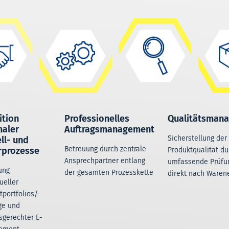
ition
Professionelles
Qualitätsman
maler
Auftragsmanagement
Sicherstellung der
ll- und
Betreuung durch zentrale
rprozesse
Produktqualität du
Ansprechpartner entlang
umfassende Prüfu
ung
der gesamten Prozesskette
direkt nach Waren
ueller
tportfolios/-
ge und
sgerechter E-